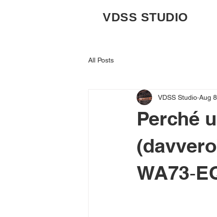
VDSS STUDIO
All Posts
VDSS Studio
Aug 8
Perché 
(davvero)
WA73‑EQ,