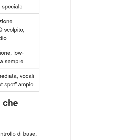
 speciale
zione 
Q scolpito, 
dio
ione, low-
na sempre
ediata, vocali 
et spot” ampio
 che 
ntrollo di base, 