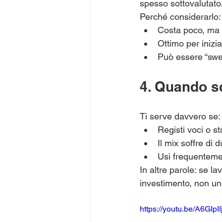
spesso sottovalutato
Perché considerarlo:
Costa poco, ma 
Ottimo per inizi
Può essere “swee
4. Quando s
Ti serve davvero se:
Registi voci o s
Il mix soffre di
Usi frequentemen
In altre parole: se la
investimento, non un
https://youtu.be/A6GIpI