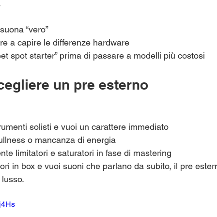
.
suona “vero”
are a capire le differenze hardware
t spot starter” prima di passare a modelli più costosi
cegliere un pre esterno
trumenti solisti e vuoi un carattere immediato
 dullness o mancanza di energia
te limitatori e saturatori in fase di mastering
vori in box e vuoi suoni che parlano da subito, il pre este
 lusso.
Ij4Hs