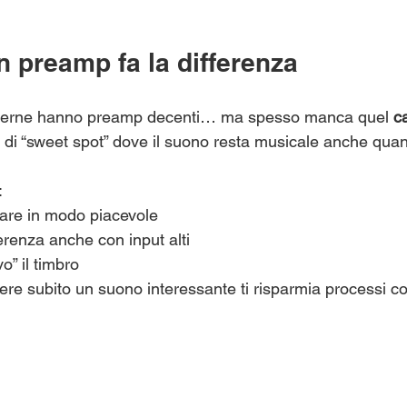
 preamp fa la differenza
oderne hanno preamp decenti… ma spesso manca quel 
c
o di “sweet spot” dove il suono resta musicale anche qua
:
are in modo piacevole
enza anche con input alti
o” il timbro
ere subito un suono interessante ti risparmia processi co