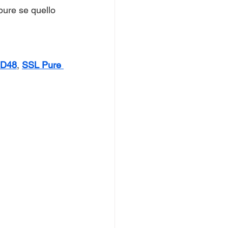
pure se quello 
iD48
, 
SSL Pure 