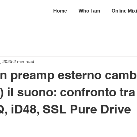
Home
Who I am
Online Mix
, 2025
2 min read
un preamp esterno camb
 il suono: confronto tra
 iD48, SSL Pure Drive