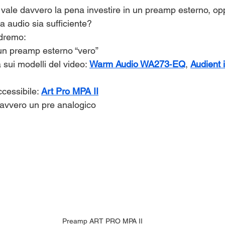
e vale davvero la pena investire in un preamp esterno, op
a audio sia sufficiente?
edremo:
un preamp esterno “vero”
ui modelli del video: 
Warm Audio WA273‑EQ
, 
Audient 
cessibile: 
Art Pro MPA II
avvero un pre analogico
Preamp ART PRO MPA II