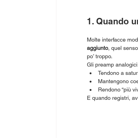
1. Quando un
Molte interfacce m
aggiunto
, quel sens
po’ troppo.
Gli preamp analogici
Tendono a satur
Mantengono coer
Rendono “più viv
E quando registri, av