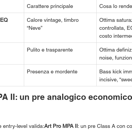
Carattere principale
Cosa lo rende
‑EQ
Calore vintage, timbro 
Ottima satura
“Neve”
controllata, E
costo interme
Pulito e trasparente
Ottima definiz
noise, funzio
Presenza e mordente
Bass kick imm
incisive, “swe
PA II: un pre analogico economico
entry-level valida:
Art Pro MPA II
: un pre Class A con co